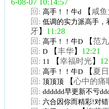
6-08-07 10:14:57
回:
【
咸鱼
高手！！牛d
回:
低调的实力派高手，
牙
】
11:28
回:
【
范
高手！！牛D
回:
【
丰华
】
12:21
D
回:
【
幸福时光
】
12
11
回:
【
夏
高手！！牛D
回:
【
心中的痛
顶顶顶
回:
dddddd早更新不亏ddd
回:
六合因你而精彩!对错