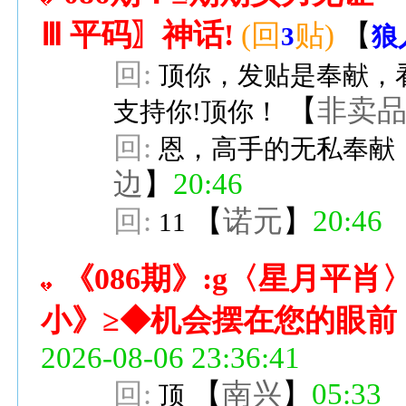
Ⅲ 平码〗神话!
(回
贴)
【
3
狼
回:
顶你，发贴是奉献，
【
非卖
支持你!顶你！
回:
恩，高手的无私奉献
边
】
20:46
回:
【
诺元
】
20:46
11
《086期》:g〈星月平肖
小》≥◆机会摆在您的眼前
2026-08-06 23:36:41
回:
【
南兴
】
05:33
顶