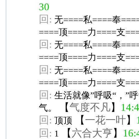
30
回:
无====私====奉===
====顶====力====支==
回:
无====私====奉===
====顶====力====支==
回:
无====私====奉===
====顶====力====支==
回:
生活就像”呼吸“，”
【
气度不凡
】
14:
气。
回:
【
一花一叶
】
顶顶
回:
【
六合大亨
】
16:
1