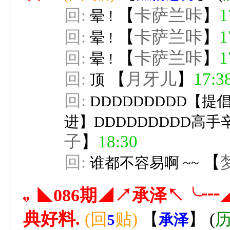
回:
【
卡萨兰咔
】
1
晕 !
回:
【
卡萨兰咔
】
1
晕 !
回:
【
卡萨兰咔
】
1
晕 !
回:
【
月牙儿
】
17:3
顶
回:
DDDDDDDDD【
进】DDDDDDDDD高
子
】
18:30
回:
【
谁都不容易啊 ~~
◣086期◢↗承泽↖╰┅
典好料.
(回
贴)
【
】
(
5
承泽