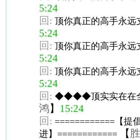
5:24
回:
顶你真正的高手永远
5:24
回:
顶你真正的高手永远
5:24
回:
顶你真正的高手永远
5:24
回:
◆◆◆◆顶实实在在
鸿
】
15:24
回:
===========
【
进】============