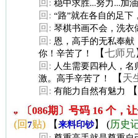
回:
稳中求胜...努力...加油
回:
“路”就在各自的足下
回:
琴棋书画不会，洗衣
回:
恩，高手的无私奉献
【
七师兄
你！辛苦了！
回:
人生需要四种人，名
【
天
激。高手辛苦了！
回:
有能力自然有魅力
〔086期〕号码 16 个
(回
贴)
【
】
(
历史
7
来料印钞
回:
尊重高手就是尊重自