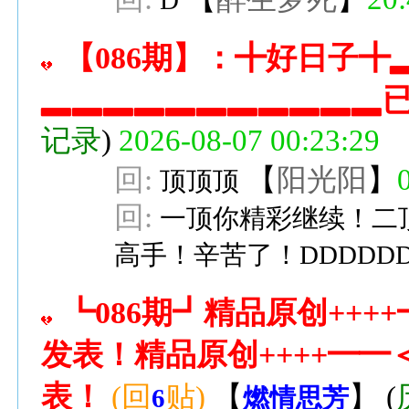
【086期】：╋好日子
▂▂▂▂▂▂▂▂▂▂▂
记录
)
2026-08-07 00:23:29
回:
【
阳光阳
】
顶顶顶
回:
一顶你精彩继续！二
高手！辛苦了！DDDDDD
┗086期┛精品原创+++
发表！精品原创++++━━
表！
(回
贴)
【
】
(
6
燃情思芳