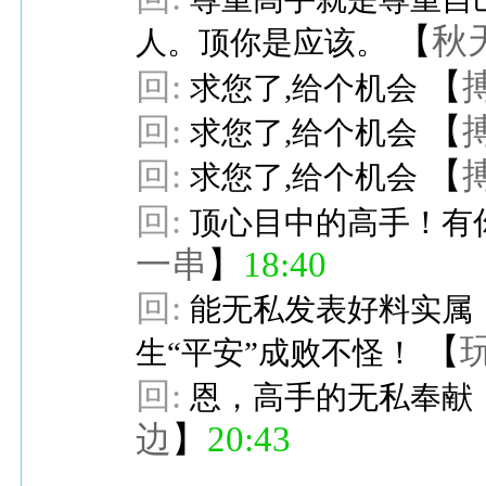
【
秋
人。顶你是应该。
回:
【
求您了,给个机会
回:
【
求您了,给个机会
回:
【
求您了,给个机会
回:
顶心目中的高手！有
一串
】
18:40
回:
能无私发表好料实属：
【
生“平安”成败不怪！
回:
恩，高手的无私奉献
边
】
20:43