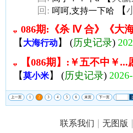
回:
【
呵呵,支持一下哈
086期:《杀 Ⅳ 合》
【
】
(
历史记录
)
202
大海行动
【086期】:￥五不中￥.
【
】
(
历史记录
)
2026-
莫小米
上一页
1
2
3
4
5
6
末页
下一页
|
联系我们
无图版