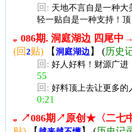
回:
天地不言自是一种大
轻一贴自是一种支持！顶
086期. 洞庭湖边 四
(回
贴)
【
】
(
历史
2
洞庭湖边
回:
好人好料！财源广进
55
回:
好料顶上去让更多的人
0:21
↗086期↗原创★〈二七中特
贴)
【
】
(
历史记
越来越不懂