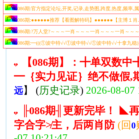
086期:官方指定论坛,开奖,记录,走势图,跨度,热度,频率,
086期:●●●●●●推荐【看图解特码】●●●●●●【主博１肖
086期:?万人堂?～～～一肖～～～一肖～～～一肖～
086期:━(((①波中特√√①波中特√√①波中特√√十拿九
【086期】：╋单双数
━｛实力见证｝绝不做假,
】
(
历史记录
)
2026-08-07 
远
╟086期╢更新完毕！ 
字合字≯主，后两肖防
(回
0
-07 10:21:47