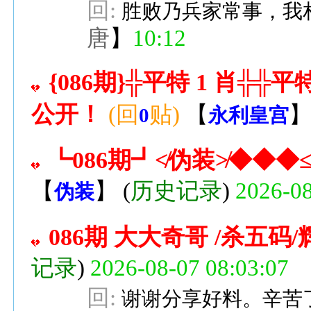
回:
胜败乃兵家常事，我相
唐
】
10:12
{086期}╬平特 1 肖╬
公开！
(回
贴)
【
0
永利皇宫
┗086期┛≮伪装≯◆◆◆
【
】
(
历史记录
)
2026-08
伪装
086期 大大奇哥 /杀五码
记录
)
2026-08-07 08:03:07
回:
谢谢分享好料。辛苦