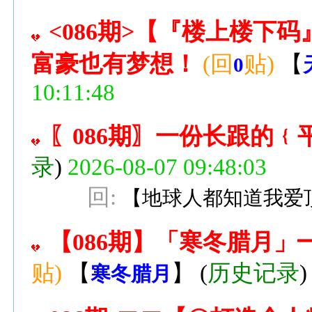
<086期>【『楼上楼下
富豪也有梦想！
(回
贴)
【
0
10:11:48
〖086期〗一份长跟的﹛
录
)
2026-08-07 09:48:03
回:
【地球人都知道我爱
【086期】「寒冬腊月」
贴)
【
】
(
历史记录
寒冬腊月