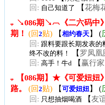
回:
【
花梅
自己知道了
↘086期↘︹《二六码中
期！
(回
贴)
【
】
(
2
相约春天
回:
跟料要跟长期发表的
【
罗凤凰
终不改的料！
回:
【
赢行家
高手！牛d
【086期】★《可爱妞
路。
(回
贴)
【
】
(
2
可爱妞妞
回:
【
友
只想抽烟喝酒