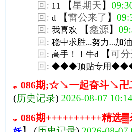
回:
【
星期天
】
09:3
11
回:
【
雷公来了
】
09:
d
回:
【
鑫源
】
09
我喜欢
回:
稳中求胜...努力...加油
回:
【
可分
高手！！牛d
回:
◆◆◆顶贴专用◆◆
086期;☆↘一起奋斗↘
(
历史记录
)
2026-08-07 10:1
086期++++++++++精选▓
】
(
历史记录
)
2026-08-07 
妖