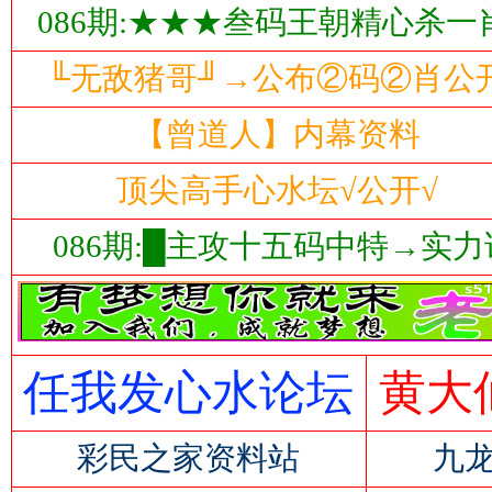
086期:★★★叁码王朝精心杀
╙无敌猪哥╜→公布②码②肖公
【曾道人】内幕资料
顶尖高手心水坛√公开√
086期:█主攻十五码中特→实
任我发心水论坛
黄大
彩民之家资料站
九