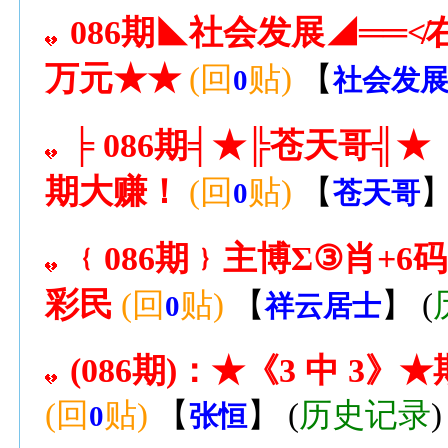
086期◣社会发展◢══
万元★★
(回
贴)
【
0
社会发
╞ 086期╡★╠苍天哥╣★
期大赚！
(回
贴)
【
0
苍天哥
﹛086期﹜主博Σ③肖+
彩民
(回
贴)
【
】
(
0
祥云居士
(086期)：★《3 中 
(回
贴)
【
】
(
历史记录
0
张恒