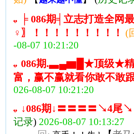
╞ 086期╡立志打造全网
♀〗！！！！！！！！！
(
-08-07 10:21:20
086期.▃▄▆█★顶级★
富，赢不赢就看你敢不敢
026-08-07 10:21:20
↓086期↓〓〓〓〓↘4尾
记录
)
2026-08-07 10:13:27