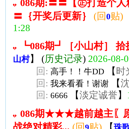
086期:〓〓【㊣打造个
〓｛开奖后更新｝
(回
贴)
0
1:28
┗086期┛［小山村］ 拾
】
(
历史记录
)
2026-08-0
山村
回:
【
时
高手！！牛DD
回:
【
我来看看！谢谢
回:
【
淡定诚誉
】
6666
086期★★★越前越主〖
战绝对精彩...
(回
贴)
【
9
珠