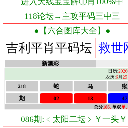
进入天线宝宝解①肖100%中
118论坛→主攻平码三中三
●【六合图库大全】●
吉利平肖平码坛
救世
086期:﹤太阳二坛﹥￥一头