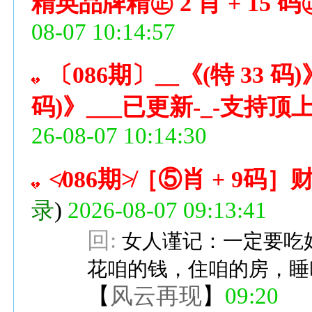
精英品牌精㊣ 2 肖 + 15 码
08-07 10:14:57
〔086期〕__《(特 33 码)》
码)》___已更新-_-支持顶
26-08-07 10:14:30
≮086期≯［⑤肖 + 9码
录
)
2026-08-07 09:13:41
回:
女人谨记：一定要吃
花咱的钱，住咱的房，睡
【
风云再现
】
09:20