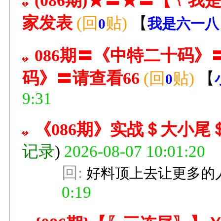
(086期)★〓★〓【﹛我
家发表
(回
贴)
【
0
我是六一八
086期〓《中特二十码
码》〓请查看66
(回
贴)
【
0
9:31
《086期》实战＄大小尾
记录
)
2026-08-07 10:01:20
回:
好料顶上去让更多的人
0:19